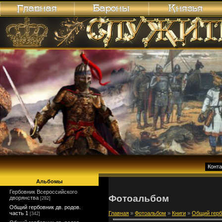
Конт
Альбомы
Гербовник Всероссийского
Фотоальбом
дворянства
[282]
Общий гербовник дв. родов.
часть 1
Главная
»
Фотоальбом
»
Книги
»
Общий гербо
[342]