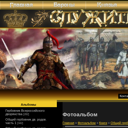
Конт
Альбомы
Гербовник Всероссийского
Фотоальбом
дворянства
[282]
Общий гербовник дв. родов.
часть 1
Главная
»
Фотоальбом
»
Книги
»
Общий гербо
[342]