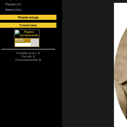
Разное
[25]
Книги
[4063]
Форма входа
Статистика
Онлайн всего:
1
Гостей:
1
Пользователей:
0