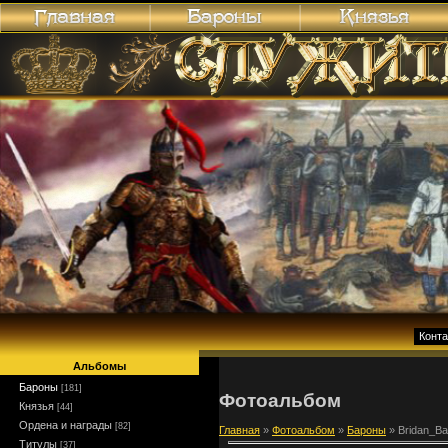
Конт
Альбомы
Бароны
[181]
Фотоальбом
Князья
[44]
Ордена и награды
[82]
Главная
»
Фотоальбом
»
Бароны
» Bridan_Ba
Титулы
[37]