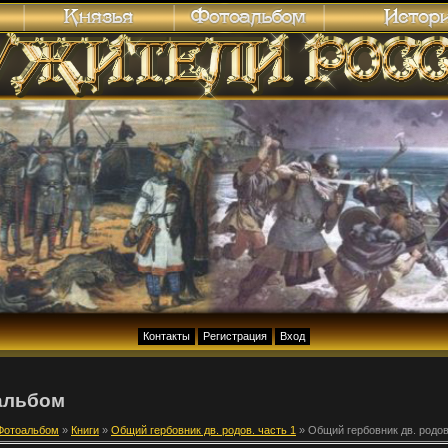
Контакты
Регистрация
Вход
альбом
Фотоальбом
»
Книги
»
Общий гербовник дв. родов. часть 1
» Общий гербовник дв. родов