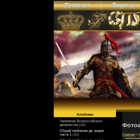
Альбомы
Гербовник Всероссийского
Фото
дворянства
[282]
Общий гербовник дв. родов.
часть 1
Главная
»
[342]