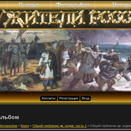
Контакты
Регистрация
Вход
альбом
Фотоальбом
»
Книги
»
Общий гербовник дв. родов. часть 1
» Общий гербовник дв. родов