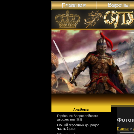
Альбомы
Гербовник Всероссийского
Фото
дворянства
[282]
Общий гербовник дв. родов.
часть 1
Главная
»
[342]