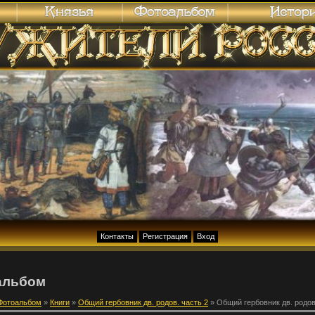
Контакты
Регистрация
Вход
альбом
Фотоальбом
»
Книги
»
Общий гербовник дв. родов. часть 2
» Общий гербовник дв. родов