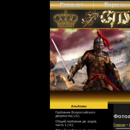
Альбомы
Гербовник Всероссийского
Фото
дворянства
[282]
Общий гербовник дв. родов.
часть 1
Главная
»
[342]