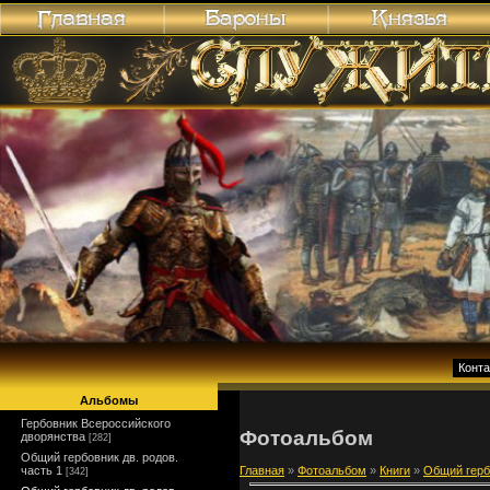
Конт
Альбомы
Гербовник Всероссийского
Фотоальбом
дворянства
[282]
Общий гербовник дв. родов.
часть 1
Главная
»
Фотоальбом
»
Книги
»
Общий гербо
[342]