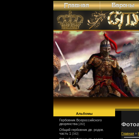
Альбомы
Гербовник Всероссийского
Фото
дворянства
[282]
Общий гербовник дв. родов.
часть 1
Главная
»
[342]