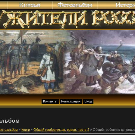
Контакты
Регистрация
Вход
альбом
Фотоальбом
»
Книги
»
Общий гербовник дв. родов. часть 2
» Общий гербовник дв. родов