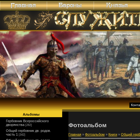
Конт
Альбомы
Гербовник Всероссийского
Фотоальбом
дворянства
[282]
Общий гербовник дв. родов.
часть 1
Главная
»
Фотоальбом
»
Книги
»
Общий гербо
[342]