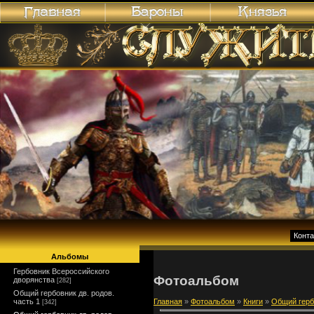
Конт
Альбомы
Гербовник Всероссийского
Фотоальбом
дворянства
[282]
Общий гербовник дв. родов.
часть 1
Главная
»
Фотоальбом
»
Книги
»
Общий гербо
[342]